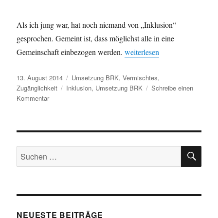
Als ich jung war, hat noch niemand von „Inklusion“
gesprochen. Gemeint ist, dass möglichst alle in eine
„Inklusion – früher ein Fremd
Gemeinschaft einbezogen werden.
weiterlesen
Veröffentlicht
Kategorien
13. August 2014
Umsetzung BRK
,
Vermischtes
,
am
Schlagwörter
Zugänglichkeit
Inklusion
,
Umsetzung BRK
Schreibe einen
zu
Kommentar
Inklusion
–
früher
ein
SU
Fremdwort
Suchen
und
nach:
heute?
NEUESTE BEITRÄGE