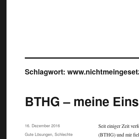
Schlagwort:
www.nichtmeingeset
BTHG – meine Eins
Veröffentlicht
16. Dezember 2016
Seit einiger Zeit ve
am
Kategorien
Gute Lösungen
,
Schlechte
(BTHG) und mir fiel 